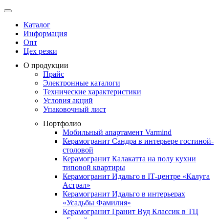
Каталог
Информация
Опт
Цех резки
О продукции
Прайс
Электронные каталоги
Технические характеристики
Условия акций
Упаковочный лист
Портфолио
Мобильный апартамент Varmind
Керамогранит Сандра в интерьере гостиной-
столовой
Керамогранит Калакатта на полу кухни
типовой квартиры
Керамогранит Идальго в IТ-центре «Калуга
Астрал»
Керамогранит Идальго в интерьерах
«Усадьбы Фамилия»
Керамогранит Гранит Вуд Классик в ТЦ