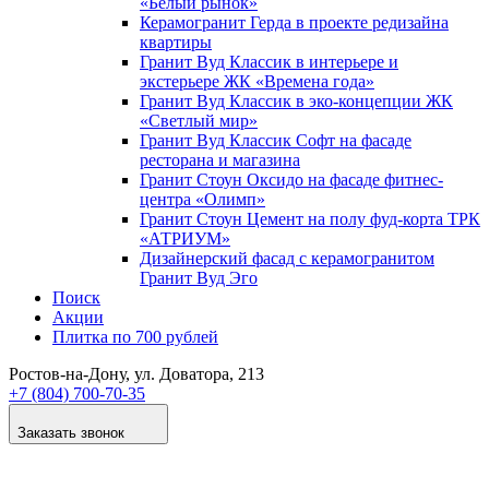
«Белый рынок»
Керамогранит Герда в проекте редизайна
квартиры
Гранит Вуд Классик в интерьере и
экстерьере ЖК «Времена года»
Гранит Вуд Классик в эко-концепции ЖК
«Светлый мир»
Гранит Вуд Классик Софт на фасаде
ресторана и магазина
Гранит Стоун Оксидо на фасаде фитнес-
центра «Олимп»
Гранит Стоун Цемент на полу фуд-корта ТРК
«АТРИУМ»
Дизайнер­ский фасад с керамогранитом
Гранит Вуд Эго
Поиск
Акции
Плитка по 700 рублей
Ростов-на-Дону
, ул. Доватора, 213
+7 (804) 700-70-35
Заказать звонок