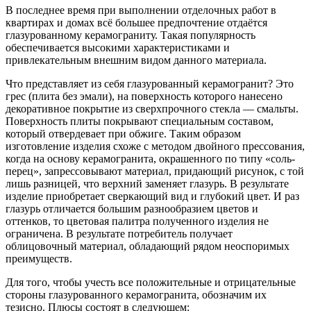
В последнее время при выполнении отделочных работ в
квартирах и домах всё большее предпочтение отдаётся
глазурованному керамограниту. Такая популярность
обеспечивается высокими характеристиками и
привлекательным внешним видом данного материала.
Что представляет из себя глазурованный керамогранит? Это
грес (плита без эмали), на поверхность которого нанесено
декоративное покрытие из сверхпрочного стекла — смальты.
Поверхность плиты покрывают специальным составом,
который отвердевает при обжиге. Таким образом
изготовление изделия схоже с методом двойного прессования,
когда на основу керамогранита, окрашенного по типу «соль-
перец», запрессовывают материал, придающий рисунок, с той
лишь разницей, что верхний заменяет глазурь. В результате
изделие приобретает сверкающий вид и глубокий цвет. И раз
глазурь отличается большим разнообразием цветов и
оттенков, то цветовая палитра полученного изделия не
ограничена. В результате потребитель получает
облицовочный материал, обладающий рядом неоспоримых
преимуществ.
Для того, чтобы учесть все положительные и отрицательные
стороны глазурованного керамогранита, обозначим их
тезисно. Плюсы состоят в следующем: