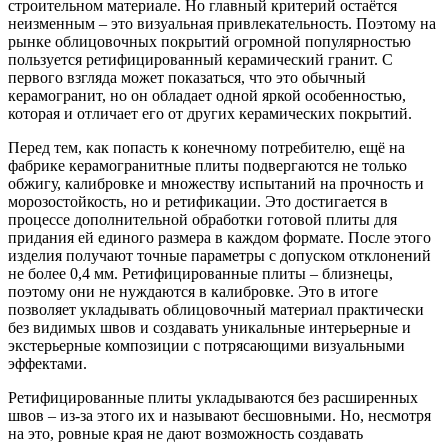
строительном материале. Но главный критерий остаётся
неизменным – это визуальная привлекательность. Поэтому на
рынке облицовочных покрытий огромной популярностью
пользуется ретифицированный керамический гранит. С
первого взгляда может показаться, что это обычный
керамогранит, но он обладает одной яркой особенностью,
которая и отличает его от других керамических покрытий.
Перед тем, как попасть к конечному потребителю, ещё на
фабрике керамогранитные плиты подвергаются не только
обжигу, калибровке и множеству испытаний на прочность и
морозостойкость, но и ретификации. Это достигается в
процессе дополнительной обработки готовой плиты для
придания ей единого размера в каждом формате. После этого
изделия получают точные параметры с допуском отклонений
не более 0,4 мм. Ретифицированные плиты – близнецы,
поэтому они не нуждаются в калибровке. Это в итоге
позволяет укладывать облицовочный материал практически
без видимых швов и создавать уникальные интерьерные и
экстерьерные композиции с потрясающими визуальными
эффектами.
Ретифицированные плиты укладываются без расширенных
швов – из-за этого их и называют бесшовными. Но, несмотря
на это, ровные края не дают возможность создавать