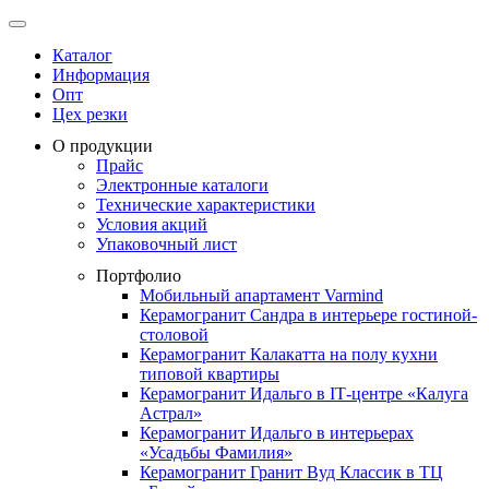
Каталог
Информация
Опт
Цех резки
О продукции
Прайс
Электронные каталоги
Технические характеристики
Условия акций
Упаковочный лист
Портфолио
Мобильный апартамент Varmind
Керамогранит Сандра в интерьере гостиной-
столовой
Керамогранит Калакатта на полу кухни
типовой квартиры
Керамогранит Идальго в IТ-центре «Калуга
Астрал»
Керамогранит Идальго в интерьерах
«Усадьбы Фамилия»
Керамогранит Гранит Вуд Классик в ТЦ