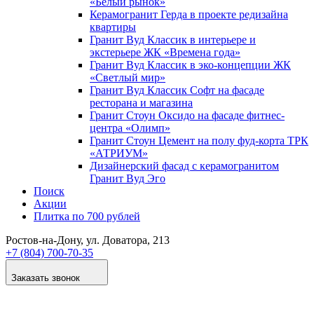
«Белый рынок»
Керамогранит Герда в проекте редизайна
квартиры
Гранит Вуд Классик в интерьере и
экстерьере ЖК «Времена года»
Гранит Вуд Классик в эко-концепции ЖК
«Светлый мир»
Гранит Вуд Классик Софт на фасаде
ресторана и магазина
Гранит Стоун Оксидо на фасаде фитнес-
центра «Олимп»
Гранит Стоун Цемент на полу фуд-корта ТРК
«АТРИУМ»
Дизайнер­ский фасад с керамогранитом
Гранит Вуд Эго
Поиск
Акции
Плитка по 700 рублей
Ростов-на-Дону
, ул. Доватора, 213
+7 (804) 700-70-35
Заказать звонок