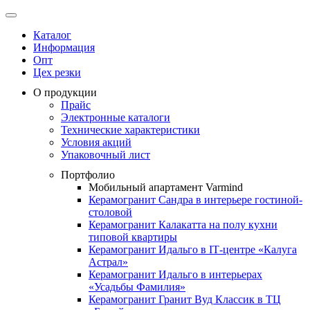
Каталог
Информация
Опт
Цех резки
О продукции
Прайс
Электронные каталоги
Технические характеристики
Условия акций
Упаковочный лист
Портфолио
Мобильный апартамент Varmind
Керамогранит Сандра в интерьере гостиной-
столовой
Керамогранит Калакатта на полу кухни
типовой квартиры
Керамогранит Идальго в IТ-центре «Калуга
Астрал»
Керамогранит Идальго в интерьерах
«Усадьбы Фамилия»
Керамогранит Гранит Вуд Классик в ТЦ