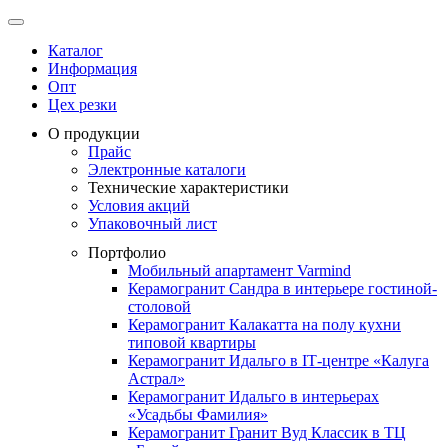
Каталог
Информация
Опт
Цех резки
О продукции
Прайс
Электронные каталоги
Технические характеристики
Условия акций
Упаковочный лист
Портфолио
Мобильный апартамент Varmind
Керамогранит Сандра в интерьере гостиной-
столовой
Керамогранит Калакатта на полу кухни
типовой квартиры
Керамогранит Идальго в IТ-центре «Калуга
Астрал»
Керамогранит Идальго в интерьерах
«Усадьбы Фамилия»
Керамогранит Гранит Вуд Классик в ТЦ