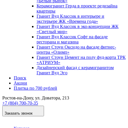
«Белый рынок»
Керамогранит Герда в проекте редизайна
квартиры
Гранит Вуд Классик в интерьере и
экстерьере ЖК «Времена года»
Гранит Вуд Классик в эко-концепции ЖК
«Светлый мир»
Гранит Вуд Классик Софт на фасаде
ресторана и магазина
Гранит Стоун Оксидо на фасаде фитнес-
центра «Олимп»
Гранит Стоун Цемент на полу фуд-корта ТРК
«АТРИУМ»
Дизайнер­ский фасад с керамогранитом
Гранит Вуд Эго
Поиск
Акции
Плитка по 700 рублей
Ростов-на-Дону
, ул. Доватора, 213
+7 (804) 700-70-35
Заказать звонок