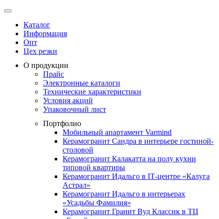
Каталог
Информация
Опт
Цех резки
О продукции
Прайс
Электронные каталоги
Технические характеристики
Условия акций
Упаковочный лист
Портфолио
Мобильный апартамент Varmind
Керамогранит Сандра в интерьере гостиной-
столовой
Керамогранит Калакатта на полу кухни
типовой квартиры
Керамогранит Идальго в IТ-центре «Калуга
Астрал»
Керамогранит Идальго в интерьерах
«Усадьбы Фамилия»
Керамогранит Гранит Вуд Классик в ТЦ