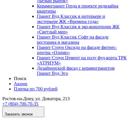
«Белый рынок»
Керамогранит Герда в проекте редизайна
квартиры
Гранит Вуд Классик в интерьере и
экстерьере ЖК «Времена года»
Гранит Вуд Классик в эко-концепции ЖК
«Светлый мир»
Гранит Вуд Классик Софт на фасаде
ресторана и магазина
Гранит Стоун Оксидо на фасаде фитнес-
центра «Олимп»
Гранит Стоун Цемент на полу фуд-корта ТРК
«АТРИУМ»
Дизайнер­ский фасад с керамогранитом
Гранит Вуд Эго
Поиск
Акции
Плитка по 700 рублей
Ростов-на-Дону
, ул. Доватора, 213
+7 (804) 700-70-35
Заказать звонок