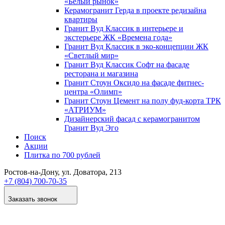
«Белый рынок»
Керамогранит Герда в проекте редизайна
квартиры
Гранит Вуд Классик в интерьере и
экстерьере ЖК «Времена года»
Гранит Вуд Классик в эко-концепции ЖК
«Светлый мир»
Гранит Вуд Классик Софт на фасаде
ресторана и магазина
Гранит Стоун Оксидо на фасаде фитнес-
центра «Олимп»
Гранит Стоун Цемент на полу фуд-корта ТРК
«АТРИУМ»
Дизайнер­ский фасад с керамогранитом
Гранит Вуд Эго
Поиск
Акции
Плитка по 700 рублей
Ростов-на-Дону
, ул. Доватора, 213
+7 (804) 700-70-35
Заказать звонок