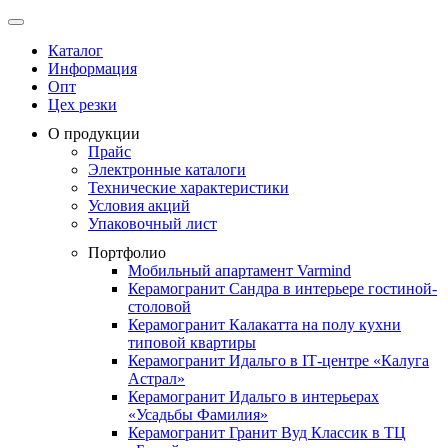
Каталог
Информация
Опт
Цех резки
О продукции
Прайс
Электронные каталоги
Технические характеристики
Условия акций
Упаковочный лист
Портфолио
Мобильный апартамент Varmind
Керамогранит Сандра в интерьере гостиной-
столовой
Керамогранит Калакатта на полу кухни
типовой квартиры
Керамогранит Идальго в IТ-центре «Калуга
Астрал»
Керамогранит Идальго в интерьерах
«Усадьбы Фамилия»
Керамогранит Гранит Вуд Классик в ТЦ