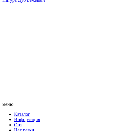
Натура Дуб Бежевый
меню
Каталог
Информация
Опт
Цех резки