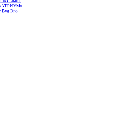
ра «Олимп»
К «АТРИУМ»
т Вуд Эго