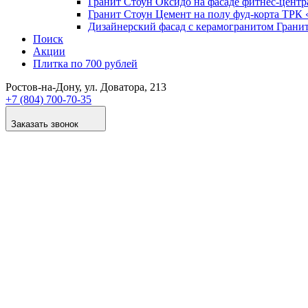
Гранит Стоун Оксидо на фасаде фитнес-цент
Гранит Стоун Цемент на полу фуд-корта ТР
Дизайнер­ский фасад с керамогранитом Грани
Поиск
Акции
Плитка по 700 рублей
Ростов-на-Дону
, ул. Доватора, 213
+7 (804) 700-70-35
Заказать звонок