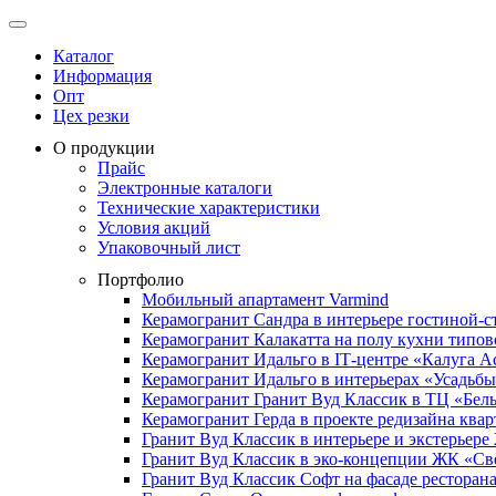
Каталог
Информация
Опт
Цех резки
О продукции
Прайс
Электронные каталоги
Технические характеристики
Условия акций
Упаковочный лист
Портфолио
Мобильный апартамент Varmind
Керамогранит Сандра в интерьере гостиной-с
Керамогранит Калакатта на полу кухни типо
Керамогранит Идальго в IТ-центре «Калуга А
Керамогранит Идальго в интерьерах «Усадьб
Керамогранит Гранит Вуд Классик в ТЦ «Бел
Керамогранит Герда в проекте редизайна ква
Гранит Вуд Классик в интерьере и экстерьер
Гранит Вуд Классик в эко-концепции ЖК «С
Гранит Вуд Классик Софт на фасаде ресторана