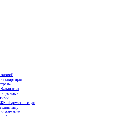
толовой
вой квартиры
страл»
ы Фамилия»
ый рынок»
ртиры
е ЖК «Времена года»
ветлый мир»
 и магазина