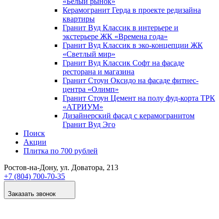
«Белый рынок»
Керамогранит Герда в проекте редизайна
квартиры
Гранит Вуд Классик в интерьере и
экстерьере ЖК «Времена года»
Гранит Вуд Классик в эко-концепции ЖК
«Светлый мир»
Гранит Вуд Классик Софт на фасаде
ресторана и магазина
Гранит Стоун Оксидо на фасаде фитнес-
центра «Олимп»
Гранит Стоун Цемент на полу фуд-корта ТРК
«АТРИУМ»
Дизайнер­ский фасад с керамогранитом
Гранит Вуд Эго
Поиск
Акции
Плитка по 700 рублей
Ростов-на-Дону
, ул. Доватора, 213
+7 (804) 700-70-35
Заказать звонок