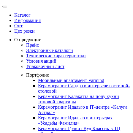
Каталог
Информация
Опт
Цех резки
О продукции
Прайс
Электронные каталоги
Технические характеристики
Условия акций
Упаковочный лист
Портфолио
Мобильный апартамент Varmind
Керамогранит Сандра в интерьере гостиной-
столовой
Керамогранит Калакатта на полу кухни
типовой квартиры
Керамогранит Идальго в IТ-центре «Калуга
Астрал»
Керамогранит Идальго в интерьерах
«Усадьбы Фамилия»
Керамогранит Гранит Вуд Классик в ТЦ