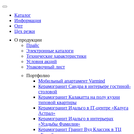
Каталог
Информация
Опт
Цех резки
О продукции
Прайс
Электронные каталоги
Технические характеристики
Условия акций
Упаковочный лист
Портфолио
Мобильный апартамент Varmind
Керамогранит Сандра в интерьере гостиной-
столовой
Керамогранит Калакатта на полу кухни
типовой квартиры
Керамогранит Идальго в IТ-центре «Калуга
Астрал»
Керамогранит Идальго в интерьерах
«Усадьбы Фамилия»
Керамогранит Гранит Вуд Классик в ТЦ