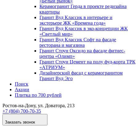
«Белый рынок»
Керамогранит Герда в проекте редизайна
квартиры
Гранит Вуд Классик в интерьере и
экстерьере ЖК «Времена года»
Гранит Вуд Классик в эко-концепции ЖК
«Светлый мир»
Гранит Вуд Классик Софт на фасаде
ресторана и магазина
Гранит Стоун Оксидо на фасаде фитнес-
центра «Олимп»
Гранит Стоун Цемент на полу фуд-корта ТРК
«АТРИУМ»
Дизайнер­ский фасад с керамогранитом
Гранит Вуд Эго
Поиск
Акции
Плитка по 700 рублей
Ростов-на-Дону
, ул. Доватора, 213
+7 (804) 700-70-35
Заказать звонок