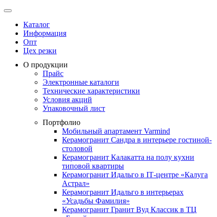
Каталог
Информация
Опт
Цех резки
О продукции
Прайс
Электронные каталоги
Технические характеристики
Условия акций
Упаковочный лист
Портфолио
Мобильный апартамент Varmind
Керамогранит Сандра в интерьере гостиной-
столовой
Керамогранит Калакатта на полу кухни
типовой квартиры
Керамогранит Идальго в IТ-центре «Калуга
Астрал»
Керамогранит Идальго в интерьерах
«Усадьбы Фамилия»
Керамогранит Гранит Вуд Классик в ТЦ