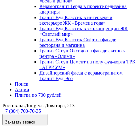
«Белый рынок»
Керамогранит Герда в проекте редизайна
квартиры
Гранит Вуд Классик в интерьере и
экстерьере ЖК «Времена года»
Гранит Вуд Классик в эко-концепции ЖК
«Светлый мир»
Гранит Вуд Классик Софт на фасаде
ресторана и магазина
Гранит Стоун Оксидо на фасаде фитнес-
центра «Олимп»
Гранит Стоун Цемент на полу фуд-корта ТРК
«АТРИУМ»
Дизайнер­ский фасад с керамогранитом
Гранит Вуд Эго
Поиск
Акции
Плитка по 700 рублей
Ростов-на-Дону
, ул. Доватора, 213
+7 (804) 700-70-35
Заказать звонок