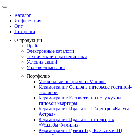
Каталог
Информация
Опт
Цех резки
О продукции
Прайс
Электронные каталоги
Технические характеристики
Условия акций
Упаковочный лист
Портфолио
Мобильный апартамент Varmind
Керамогранит Сандра в интерьере гостиной-
столовой
Керамогранит Калакатта на полу кухни
типовой квартиры
Керамогранит Идальго в IТ-центре «Калуга
Астрал»
Керамогранит Идальго в интерьерах
«Усадьбы Фамилия»
Керамогранит Гранит Вуд Классик в ТЦ