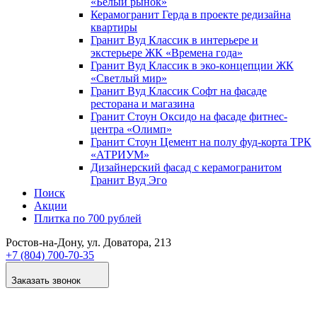
«Белый рынок»
Керамогранит Герда в проекте редизайна
квартиры
Гранит Вуд Классик в интерьере и
экстерьере ЖК «Времена года»
Гранит Вуд Классик в эко-концепции ЖК
«Светлый мир»
Гранит Вуд Классик Софт на фасаде
ресторана и магазина
Гранит Стоун Оксидо на фасаде фитнес-
центра «Олимп»
Гранит Стоун Цемент на полу фуд-корта ТРК
«АТРИУМ»
Дизайнер­ский фасад с керамогранитом
Гранит Вуд Эго
Поиск
Акции
Плитка по 700 рублей
Ростов-на-Дону
, ул. Доватора, 213
+7 (804) 700-70-35
Заказать звонок