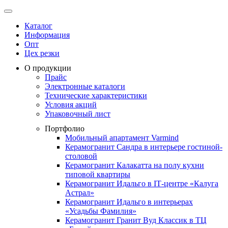
Каталог
Информация
Опт
Цех резки
О продукции
Прайс
Электронные каталоги
Технические характеристики
Условия акций
Упаковочный лист
Портфолио
Мобильный апартамент Varmind
Керамогранит Сандра в интерьере гостиной-
столовой
Керамогранит Калакатта на полу кухни
типовой квартиры
Керамогранит Идальго в IТ-центре «Калуга
Астрал»
Керамогранит Идальго в интерьерах
«Усадьбы Фамилия»
Керамогранит Гранит Вуд Классик в ТЦ