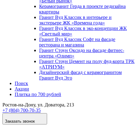
«Белый рынок»
Керамогранит Герда в проекте редизайна
квартиры
Гранит Вуд Классик в интерьере и
экстерьере ЖК «Времена года»
Гранит Вуд Классик в эко-концепции ЖК
«Светлый мир»
Гранит Вуд Классик Софт на фасаде
ресторана и магазина
Гранит Стоун Оксидо на фасаде фитнес-
центра «Олимп»
Гранит Стоун Цемент на полу фуд-корта ТРК
«АТРИУМ»
Дизайнер­ский фасад с керамогранитом
Гранит Вуд Эго
Поиск
Акции
Плитка по 700 рублей
Ростов-на-Дону
, ул. Доватора, 213
+7 (804) 700-70-35
Заказать звонок