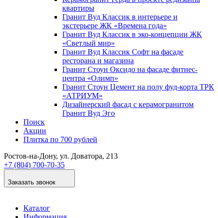
квартиры
Гранит Вуд Классик в интерьере и
экстерьере ЖК «Времена года»
Гранит Вуд Классик в эко-концепции ЖК
«Светлый мир»
Гранит Вуд Классик Софт на фасаде
ресторана и магазина
Гранит Стоун Оксидо на фасаде фитнес-
центра «Олимп»
Гранит Стоун Цемент на полу фуд-корта ТРК
«АТРИУМ»
Дизайнер­ский фасад с керамогранитом
Гранит Вуд Эго
Поиск
Акции
Плитка по 700 рублей
Ростов-на-Дону
, ул. Доватора, 213
+7 (804) 700-70-35
Заказать звонок
Каталог
Информация