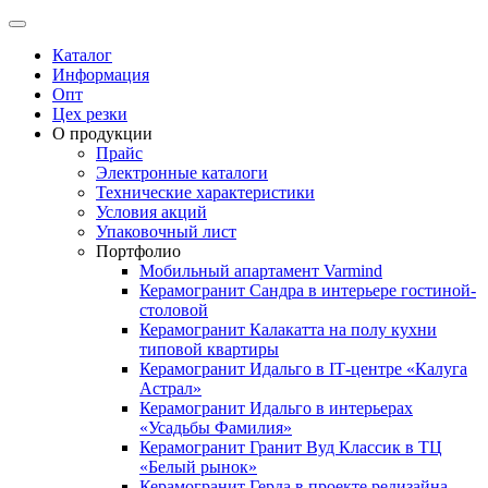
Каталог
Информация
Опт
Цех резки
О продукции
Прайс
Электронные каталоги
Технические характеристики
Условия акций
Упаковочный лист
Портфолио
Мобильный апартамент Varmind
Керамогранит Сандра в интерьере гостиной-
столовой
Керамогранит Калакатта на полу кухни
типовой квартиры
Керамогранит Идальго в IТ-центре «Калуга
Астрал»
Керамогранит Идальго в интерьерах
«Усадьбы Фамилия»
Керамогранит Гранит Вуд Классик в ТЦ
«Белый рынок»
Керамогранит Герда в проекте редизайна