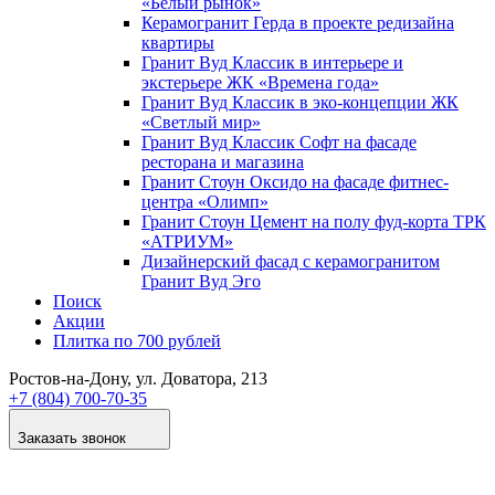
«Белый рынок»
Керамогранит Герда в проекте редизайна
квартиры
Гранит Вуд Классик в интерьере и
экстерьере ЖК «Времена года»
Гранит Вуд Классик в эко-концепции ЖК
«Светлый мир»
Гранит Вуд Классик Софт на фасаде
ресторана и магазина
Гранит Стоун Оксидо на фасаде фитнес-
центра «Олимп»
Гранит Стоун Цемент на полу фуд-корта ТРК
«АТРИУМ»
Дизайнер­ский фасад с керамогранитом
Гранит Вуд Эго
Поиск
Акции
Плитка по 700 рублей
Ростов-на-Дону
, ул. Доватора, 213
+7 (804) 700-70-35
Заказать звонок