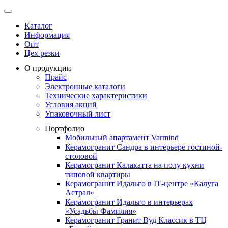
Каталог
Информация
Опт
Цех резки
О продукции
Прайс
Электронные каталоги
Технические характеристики
Условия акций
Упаковочный лист
Портфолио
Мобильный апартамент Varmind
Керамогранит Сандра в интерьере гостиной-
столовой
Керамогранит Калакатта на полу кухни
типовой квартиры
Керамогранит Идальго в IТ-центре «Калуга
Астрал»
Керамогранит Идальго в интерьерах
«Усадьбы Фамилия»
Керамогранит Гранит Вуд Классик в ТЦ