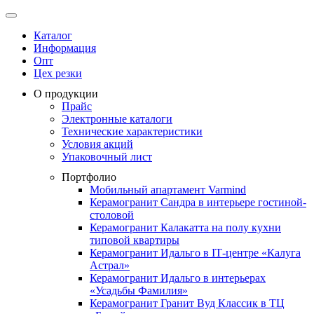
Каталог
Информация
Опт
Цех резки
О продукции
Прайс
Электронные каталоги
Технические характеристики
Условия акций
Упаковочный лист
Портфолио
Мобильный апартамент Varmind
Керамогранит Сандра в интерьере гостиной-
столовой
Керамогранит Калакатта на полу кухни
типовой квартиры
Керамогранит Идальго в IТ-центре «Калуга
Астрал»
Керамогранит Идальго в интерьерах
«Усадьбы Фамилия»
Керамогранит Гранит Вуд Классик в ТЦ