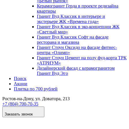
«Белый рынок»
Керамогранит Герда в проекте редизайна
квартиры
Гранит Вуд Классик в интерьере и
экстерьере ЖК «Времена года»
Гранит Вуд Классик в эко-концепции ЖК
«Светлый мир»
Гранит Вуд Классик Софт на фасаде
ресторана и магазина
Гранит Стоун Оксидо на фасаде фитнес-
центра «Олимп»
Гранит Стоун Цемент на полу фуд-корта ТРК
«АТРИУМ»
Дизайнер­ский фасад с керамогранитом
Гранит Вуд Эго
Поиск
Акции
Плитка по 700 рублей
Ростов-на-Дону
, ул. Доватора, 213
+7 (804) 700-70-35
Заказать звонок