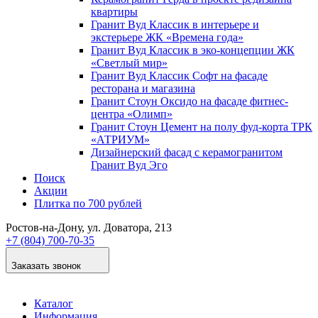
квартиры
Гранит Вуд Классик в интерьере и
экстерьере ЖК «Времена года»
Гранит Вуд Классик в эко-концепции ЖК
«Светлый мир»
Гранит Вуд Классик Софт на фасаде
ресторана и магазина
Гранит Стоун Оксидо на фасаде фитнес-
центра «Олимп»
Гранит Стоун Цемент на полу фуд-корта ТРК
«АТРИУМ»
Дизайнер­ский фасад с керамогранитом
Гранит Вуд Эго
Поиск
Акции
Плитка по 700 рублей
Ростов-на-Дону
, ул. Доватора, 213
+7 (804) 700-70-35
Заказать звонок
Каталог
Информация