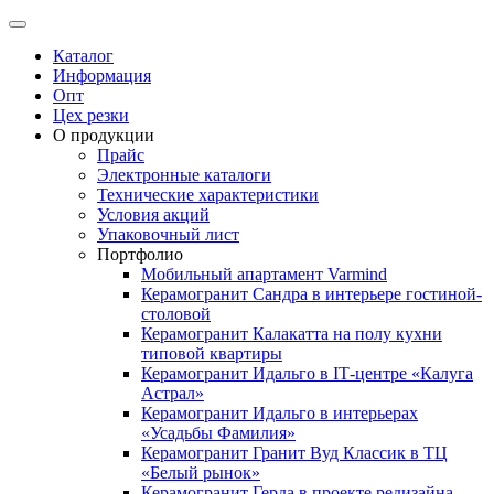
Каталог
Информация
Опт
Цех резки
О продукции
Прайс
Электронные каталоги
Технические характеристики
Условия акций
Упаковочный лист
Портфолио
Мобильный апартамент Varmind
Керамогранит Сандра в интерьере гостиной-
столовой
Керамогранит Калакатта на полу кухни
типовой квартиры
Керамогранит Идальго в IТ-центре «Калуга
Астрал»
Керамогранит Идальго в интерьерах
«Усадьбы Фамилия»
Керамогранит Гранит Вуд Классик в ТЦ
«Белый рынок»
Керамогранит Герда в проекте редизайна