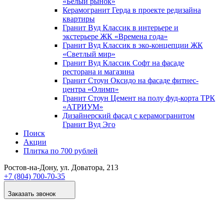
«Белый рынок»
Керамогранит Герда в проекте редизайна
квартиры
Гранит Вуд Классик в интерьере и
экстерьере ЖК «Времена года»
Гранит Вуд Классик в эко-концепции ЖК
«Светлый мир»
Гранит Вуд Классик Софт на фасаде
ресторана и магазина
Гранит Стоун Оксидо на фасаде фитнес-
центра «Олимп»
Гранит Стоун Цемент на полу фуд-корта ТРК
«АТРИУМ»
Дизайнер­ский фасад с керамогранитом
Гранит Вуд Эго
Поиск
Акции
Плитка по 700 рублей
Ростов-на-Дону
, ул. Доватора, 213
+7 (804) 700-70-35
Заказать звонок