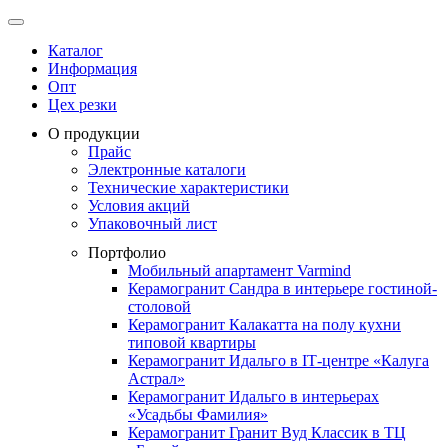
Каталог
Информация
Опт
Цех резки
О продукции
Прайс
Электронные каталоги
Технические характеристики
Условия акций
Упаковочный лист
Портфолио
Мобильный апартамент Varmind
Керамогранит Сандра в интерьере гостиной-
столовой
Керамогранит Калакатта на полу кухни
типовой квартиры
Керамогранит Идальго в IТ-центре «Калуга
Астрал»
Керамогранит Идальго в интерьерах
«Усадьбы Фамилия»
Керамогранит Гранит Вуд Классик в ТЦ