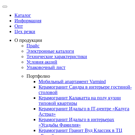
Каталог
Информация
Опт
Цех резки
О продукции
Прайс
Электронные каталоги
Технические характеристики
Условия акций
Упаковочный лист
Портфолио
Мобильный апартамент Varmind
Керамогранит Сандра в интерьере гостиной-
столовой
Керамогранит Калакатта на полу кухни
типовой квартиры
Керамогранит Идальго в IТ-центре «Калуга
Астрал»
Керамогранит Идальго в интерьерах
«Усадьбы Фамилия»
Керамогранит Гранит Вуд Классик в ТЦ