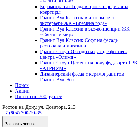
«Белый рынок»
Керамогранит Герда в проекте редизайна
квартиры
Гранит Вуд Классик в интерьере и
экстерьере ЖК «Времена года»
Гранит Вуд Классик в эко-концепции ЖК
«Светлый мир»
Гранит Вуд Классик Софт на фасаде
ресторана и магазина
Гранит Стоун Оксидо на фасаде фитнес-
центра «Олимп»
Гранит Стоун Цемент на полу фуд-корта ТРК
«АТРИУМ»
Дизайнер­ский фасад с керамогранитом
Гранит Вуд Эго
Поиск
Акции
Плитка по 700 рублей
Ростов-на-Дону
, ул. Доватора, 213
+7 (804) 700-70-35
Заказать звонок