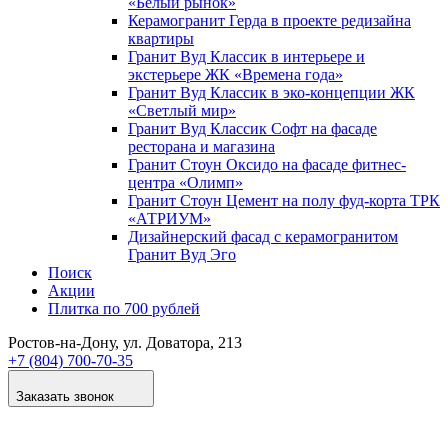
«Белый рынок»
Керамогранит Герда в проекте редизайна
квартиры
Гранит Вуд Классик в интерьере и
экстерьере ЖК «Времена года»
Гранит Вуд Классик в эко-концепции ЖК
«Светлый мир»
Гранит Вуд Классик Софт на фасаде
ресторана и магазина
Гранит Стоун Оксидо на фасаде фитнес-
центра «Олимп»
Гранит Стоун Цемент на полу фуд-корта ТРК
«АТРИУМ»
Дизайнер­ский фасад с керамогранитом
Гранит Вуд Эго
Поиск
Акции
Плитка по 700 рублей
Ростов-на-Дону
, ул. Доватора, 213
+7 (804) 700-70-35
Заказать звонок