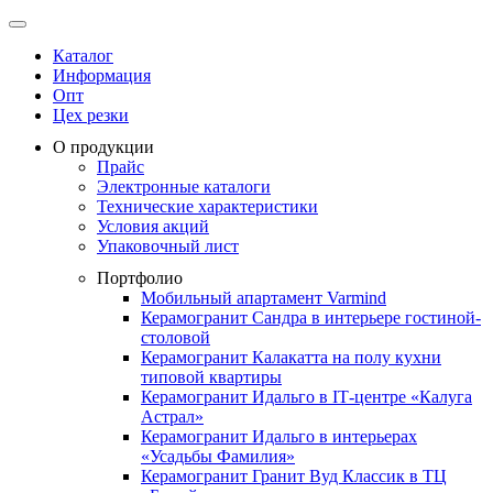
Каталог
Информация
Опт
Цех резки
О продукции
Прайс
Электронные каталоги
Технические характеристики
Условия акций
Упаковочный лист
Портфолио
Мобильный апартамент Varmind
Керамогранит Сандра в интерьере гостиной-
столовой
Керамогранит Калакатта на полу кухни
типовой квартиры
Керамогранит Идальго в IТ-центре «Калуга
Астрал»
Керамогранит Идальго в интерьерах
«Усадьбы Фамилия»
Керамогранит Гранит Вуд Классик в ТЦ