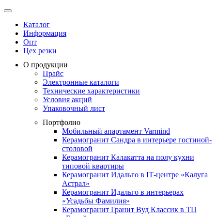
Каталог
Информация
Опт
Цех резки
О продукции
Прайс
Электронные каталоги
Технические характеристики
Условия акций
Упаковочный лист
Портфолио
Мобильный апартамент Varmind
Керамогранит Сандра в интерьере гостиной-
столовой
Керамогранит Калакатта на полу кухни
типовой квартиры
Керамогранит Идальго в IТ-центре «Калуга
Астрал»
Керамогранит Идальго в интерьерах
«Усадьбы Фамилия»
Керамогранит Гранит Вуд Классик в ТЦ