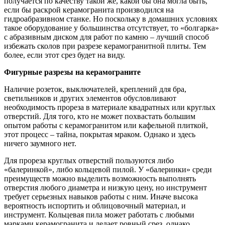
получается по качеству такой же, какой бы она могла быть,
если бы раскрой керамогранита производился на
гидроабразивном станке. Но поскольку в домашних условиях
такое оборудование у большинства отсутствует, то «болгарка»
с абразивным диском для работ по камню – лучший способ
избежать сколов при разрезе керамогранитной плиты. Тем
более, если этот срез будет на виду.
Фигурные разрезы на керамограните
Наличие розеток, выключателей, креплений для бра,
светильников и других элементов обусловливают
необходимость прореза в материале квадратных или круглых
отверстий. Для того, кто не может похвастать большим
опытом работы с керамогранитом или кафельной плиткой,
этот процесс – тайна, покрытая мраком. Однако и здесь
ничего заумного нет.
Для прореза круглых отверстий пользуются либо
«балеринкой», либо кольцевой пилой. У «балеринки» среди
преимуществ можно выделить возможность выполнять
отверстия любого диаметра и низкую цену, но инструмент
требует серьезных навыков работы с ним. Иначе высока
вероятность испортить и облицовочный материал, и
инструмент. Кольцевая пила может работать с любыми
марками керамогранита и делает ровный срез, однако