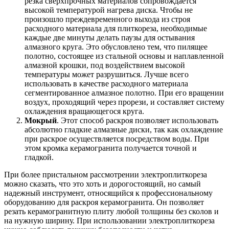
резка сверхпрочных материалов сопровождается
высокой температурой нагрева диска. Чтобы не
произошло преждевременного выхода из строя
расходного материала для плиткореза, необходимые
каждые две минуты делать паузы для остывания
алмазного круга. Это обусловлено тем, что пилящее
полотно, состоящее из стальной основы и наплавленной
алмазной крошки, под воздействием высокой
температуры может разрушиться. Лучше всего
использовать в качестве расходного материала
сегментированное алмазное полотно. При его вращении
воздух, проходящий через прорези, и составляет систему
охлаждения вращающегося круга.
Мокрый
. Этот способ раскроя позволяет использовать
абсолютно гладкие алмазные диски, так как охлаждение
при раскрое осуществляется посредством воды. При
этом кромка керамогранита получается точной и
гладкой.
При более пристальном рассмотрении электроплиткореза
можно сказать, что это хоть и дорогостоящий, но самый
надежный инструмент, относящийся к профессиональному
оборудованию для раскроя керамогранита. Он позволяет
резать керамогранитную плиту любой толщины без сколов и
на нужную ширину. При использовании электроплиткореза