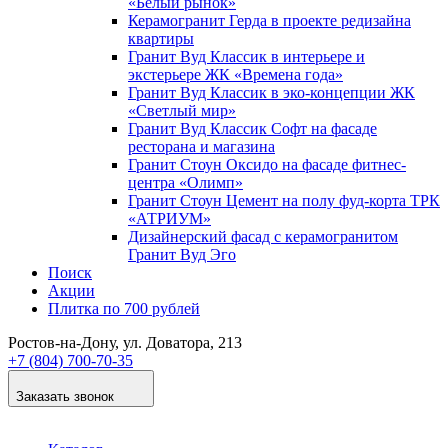
«Белый рынок»
Керамогранит Герда в проекте редизайна
квартиры
Гранит Вуд Классик в интерьере и
экстерьере ЖК «Времена года»
Гранит Вуд Классик в эко-концепции ЖК
«Светлый мир»
Гранит Вуд Классик Софт на фасаде
ресторана и магазина
Гранит Стоун Оксидо на фасаде фитнес-
центра «Олимп»
Гранит Стоун Цемент на полу фуд-корта ТРК
«АТРИУМ»
Дизайнер­ский фасад с керамогранитом
Гранит Вуд Эго
Поиск
Акции
Плитка по 700 рублей
Ростов-на-Дону
, ул. Доватора, 213
+7 (804) 700-70-35
Заказать звонок