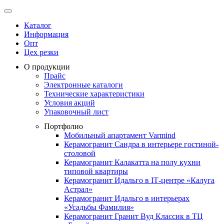
Каталог
Информация
Опт
Цех резки
О продукции
Прайс
Электронные каталоги
Технические характеристики
Условия акций
Упаковочный лист
Портфолио
Мобильный апартамент Varmind
Керамогранит Сандра в интерьере гостиной-
столовой
Керамогранит Калакатта на полу кухни
типовой квартиры
Керамогранит Идальго в IТ-центре «Калуга
Астрал»
Керамогранит Идальго в интерьерах
«Усадьбы Фамилия»
Керамогранит Гранит Вуд Классик в ТЦ