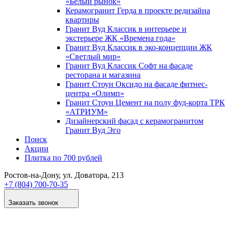
«Белый рынок»
Керамогранит Герда в проекте редизайна
квартиры
Гранит Вуд Классик в интерьере и
экстерьере ЖК «Времена года»
Гранит Вуд Классик в эко-концепции ЖК
«Светлый мир»
Гранит Вуд Классик Софт на фасаде
ресторана и магазина
Гранит Стоун Оксидо на фасаде фитнес-
центра «Олимп»
Гранит Стоун Цемент на полу фуд-корта ТРК
«АТРИУМ»
Дизайнер­ский фасад с керамогранитом
Гранит Вуд Эго
Поиск
Акции
Плитка по 700 рублей
Ростов-на-Дону
, ул. Доватора, 213
+7 (804) 700-70-35
Заказать звонок