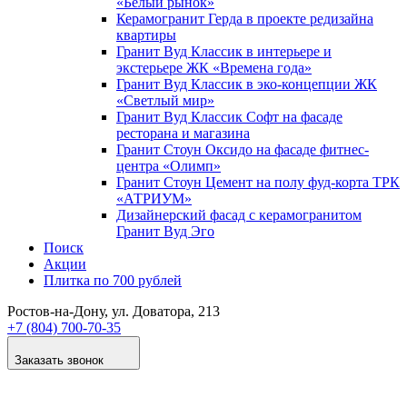
«Белый рынок»
Керамогранит Герда в проекте редизайна
квартиры
Гранит Вуд Классик в интерьере и
экстерьере ЖК «Времена года»
Гранит Вуд Классик в эко-концепции ЖК
«Светлый мир»
Гранит Вуд Классик Софт на фасаде
ресторана и магазина
Гранит Стоун Оксидо на фасаде фитнес-
центра «Олимп»
Гранит Стоун Цемент на полу фуд-корта ТРК
«АТРИУМ»
Дизайнер­ский фасад с керамогранитом
Гранит Вуд Эго
Поиск
Акции
Плитка по 700 рублей
Ростов-на-Дону
, ул. Доватора, 213
+7 (804) 700-70-35
Заказать звонок