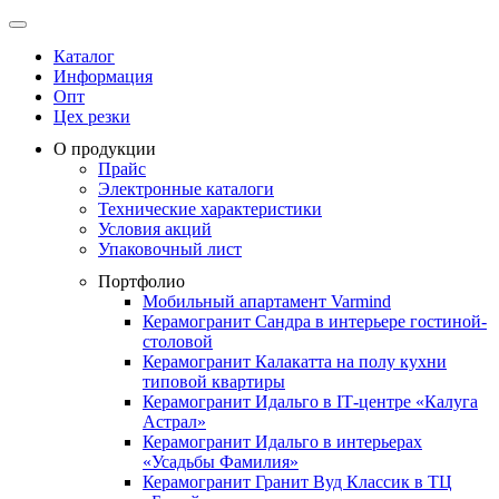
Каталог
Информация
Опт
Цех резки
О продукции
Прайс
Электронные каталоги
Технические характеристики
Условия акций
Упаковочный лист
Портфолио
Мобильный апартамент Varmind
Керамогранит Сандра в интерьере гостиной-
столовой
Керамогранит Калакатта на полу кухни
типовой квартиры
Керамогранит Идальго в IТ-центре «Калуга
Астрал»
Керамогранит Идальго в интерьерах
«Усадьбы Фамилия»
Керамогранит Гранит Вуд Классик в ТЦ