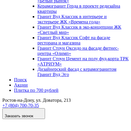
«Белый рынок»
Керамогранит Герда в проекте редизайна
квартиры
Гранит Вуд Классик в интерьере и
экстерьере ЖК «Времена года»
Гранит Вуд Классик в эко-концепции ЖК
«Светлый мир»
Гранит Вуд Классик Софт на фасаде
ресторана и магазина
Гранит Стоун Оксидо на фасаде фитнес-
центра «Олимп»
Гранит Стоун Цемент на полу фуд-корта ТРК
«АТРИУМ»
Дизайнер­ский фасад с керамогранитом
Гранит Вуд Эго
Поиск
Акции
Плитка по 700 рублей
Ростов-на-Дону
, ул. Доватора, 213
+7 (804) 700-70-35
Заказать звонок