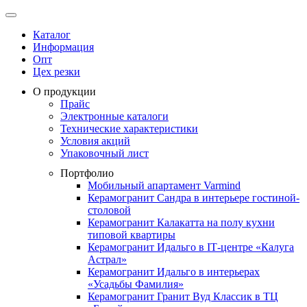
Каталог
Информация
Опт
Цех резки
О продукции
Прайс
Электронные каталоги
Технические характеристики
Условия акций
Упаковочный лист
Портфолио
Мобильный апартамент Varmind
Керамогранит Сандра в интерьере гостиной-
столовой
Керамогранит Калакатта на полу кухни
типовой квартиры
Керамогранит Идальго в IТ-центре «Калуга
Астрал»
Керамогранит Идальго в интерьерах
«Усадьбы Фамилия»
Керамогранит Гранит Вуд Классик в ТЦ