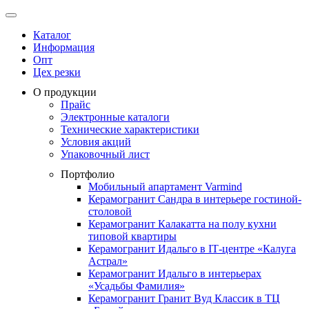
Каталог
Информация
Опт
Цех резки
О продукции
Прайс
Электронные каталоги
Технические характеристики
Условия акций
Упаковочный лист
Портфолио
Мобильный апартамент Varmind
Керамогранит Сандра в интерьере гостиной-
столовой
Керамогранит Калакатта на полу кухни
типовой квартиры
Керамогранит Идальго в IТ-центре «Калуга
Астрал»
Керамогранит Идальго в интерьерах
«Усадьбы Фамилия»
Керамогранит Гранит Вуд Классик в ТЦ