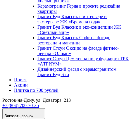
«Белый рынок»
Керамогранит Герда в проекте редизайна
квартиры
Гранит Вуд Классик в интерьере и
экстерьере ЖК «Времена года»
Гранит Вуд Классик в эко-концепции ЖК
«Светлый мир»
Гранит Вуд Классик Софт на фасаде
ресторана и магазина
Гранит Стоун Оксидо на фасаде фитнес-
центра «Олимп»
Гранит Стоун Цемент на полу фуд-корта ТРК
«АТРИУМ»
Дизайнер­ский фасад с керамогранитом
Гранит Вуд Эго
Поиск
Акции
Плитка по 700 рублей
Ростов-на-Дону
, ул. Доватора, 213
+7 (804) 700-70-35
Заказать звонок