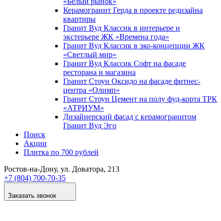
«Белый рынок»
Керамогранит Герда в проекте редизайна
квартиры
Гранит Вуд Классик в интерьере и
экстерьере ЖК «Времена года»
Гранит Вуд Классик в эко-концепции ЖК
«Светлый мир»
Гранит Вуд Классик Софт на фасаде
ресторана и магазина
Гранит Стоун Оксидо на фасаде фитнес-
центра «Олимп»
Гранит Стоун Цемент на полу фуд-корта ТРК
«АТРИУМ»
Дизайнер­ский фасад с керамогранитом
Гранит Вуд Эго
Поиск
Акции
Плитка по 700 рублей
Ростов-на-Дону
, ул. Доватора, 213
+7 (804) 700-70-35
Заказать звонок