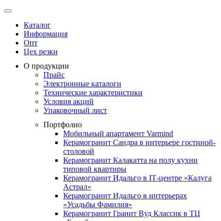
Каталог
Информация
Опт
Цех резки
О продукции
Прайс
Электронные каталоги
Технические характеристики
Условия акций
Упаковочный лист
Портфолио
Мобильный апартамент Varmind
Керамогранит Сандра в интерьере гостиной-
столовой
Керамогранит Калакатта на полу кухни
типовой квартиры
Керамогранит Идальго в IТ-центре «Калуга
Астрал»
Керамогранит Идальго в интерьерах
«Усадьбы Фамилия»
Керамогранит Гранит Вуд Классик в ТЦ