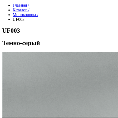
Главная /
Каталог /
Моноколоры /
UF003
UF003
Темно-серый