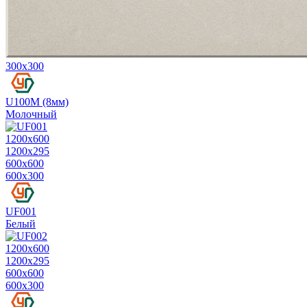
300х300
U100M (8мм)
Молочный
1200х600
1200х295
600х600
600х300
UF001
Белый
1200х600
1200х295
600х600
600х300