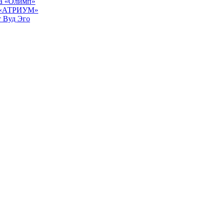
ра «Олимп»
К «АТРИУМ»
т Вуд Эго