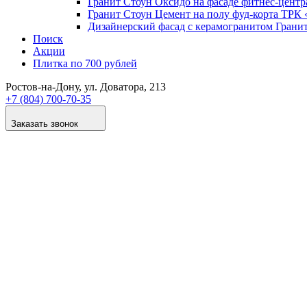
Гранит Стоун Оксидо на фасаде фитнес-цент
Гранит Стоун Цемент на полу фуд-корта ТР
Дизайнер­ский фасад с керамогранитом Грани
Поиск
Акции
Плитка по 700 рублей
Ростов-на-Дону
, ул. Доватора, 213
+7 (804) 700-70-35
Заказать звонок