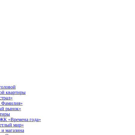
толовой
вой квартиры
страл»
ы Фамилия»
ый рынок»
ртиры
е ЖК «Времена года»
ветлый мир»
 и магазина