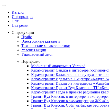
Каталог
Информация
Опт
Цех резки
О продукции
Прайс
Электронные каталоги
Технические характеристики
Условия акций
Упаковочный лист
Портфолио
Мобильный апартамент Varmind
Керамогранит Сандра в интерьере гостиной-с
Керамогранит Калакатта на полу кухни типо
Керамогранит Идальго в IТ-центре «Калуга А
Керамогранит Идальго в интерьерах «Усадьб
Керамогранит Гранит Вуд Классик в ТЦ «Бел
Керамогранит Герда в проекте редизайна ква
Гранит Вуд Классик в интерьере и экстерьер
Гранит Вуд Классик в эко-концепции ЖК «С
Гранит Вуд Классик Софт на фасаде ресторана