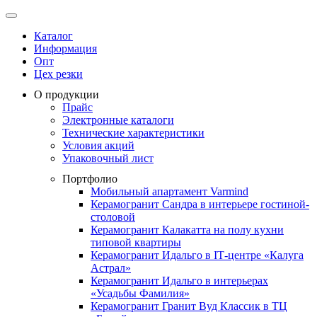
Каталог
Информация
Опт
Цех резки
О продукции
Прайс
Электронные каталоги
Технические характеристики
Условия акций
Упаковочный лист
Портфолио
Мобильный апартамент Varmind
Керамогранит Сандра в интерьере гостиной-
столовой
Керамогранит Калакатта на полу кухни
типовой квартиры
Керамогранит Идальго в IТ-центре «Калуга
Астрал»
Керамогранит Идальго в интерьерах
«Усадьбы Фамилия»
Керамогранит Гранит Вуд Классик в ТЦ