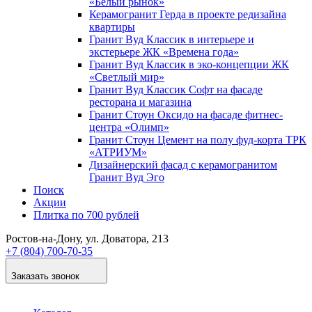
«Белый рынок»
Керамогранит Герда в проекте редизайна
квартиры
Гранит Вуд Классик в интерьере и
экстерьере ЖК «Времена года»
Гранит Вуд Классик в эко-концепции ЖК
«Светлый мир»
Гранит Вуд Классик Софт на фасаде
ресторана и магазина
Гранит Стоун Оксидо на фасаде фитнес-
центра «Олимп»
Гранит Стоун Цемент на полу фуд-корта ТРК
«АТРИУМ»
Дизайнер­ский фасад с керамогранитом
Гранит Вуд Эго
Поиск
Акции
Плитка по 700 рублей
Ростов-на-Дону
, ул. Доватора, 213
+7 (804) 700-70-35
Заказать звонок