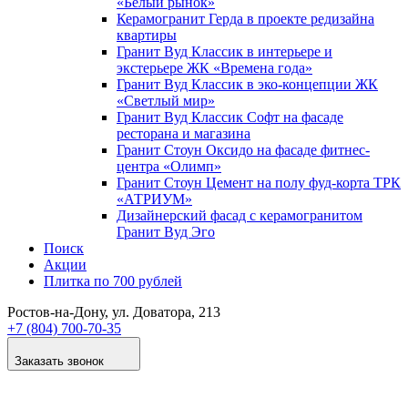
«Белый рынок»
Керамогранит Герда в проекте редизайна
квартиры
Гранит Вуд Классик в интерьере и
экстерьере ЖК «Времена года»
Гранит Вуд Классик в эко-концепции ЖК
«Светлый мир»
Гранит Вуд Классик Софт на фасаде
ресторана и магазина
Гранит Стоун Оксидо на фасаде фитнес-
центра «Олимп»
Гранит Стоун Цемент на полу фуд-корта ТРК
«АТРИУМ»
Дизайнер­ский фасад с керамогранитом
Гранит Вуд Эго
Поиск
Акции
Плитка по 700 рублей
Ростов-на-Дону
, ул. Доватора, 213
+7 (804) 700-70-35
Заказать звонок