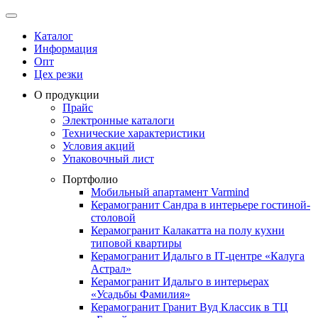
Каталог
Информация
Опт
Цех резки
О продукции
Прайс
Электронные каталоги
Технические характеристики
Условия акций
Упаковочный лист
Портфолио
Мобильный апартамент Varmind
Керамогранит Сандра в интерьере гостиной-
столовой
Керамогранит Калакатта на полу кухни
типовой квартиры
Керамогранит Идальго в IТ-центре «Калуга
Астрал»
Керамогранит Идальго в интерьерах
«Усадьбы Фамилия»
Керамогранит Гранит Вуд Классик в ТЦ