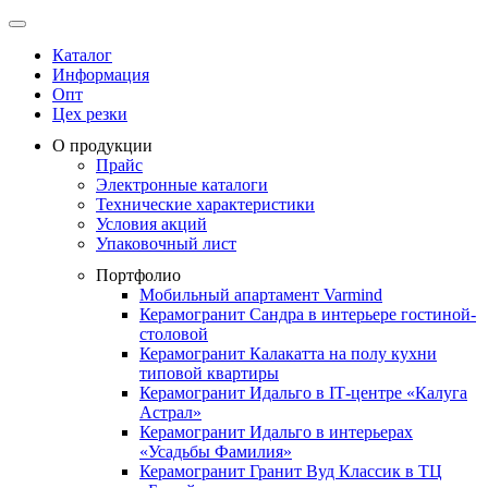
Каталог
Информация
Опт
Цех резки
О продукции
Прайс
Электронные каталоги
Технические характеристики
Условия акций
Упаковочный лист
Портфолио
Мобильный апартамент Varmind
Керамогранит Сандра в интерьере гостиной-
столовой
Керамогранит Калакатта на полу кухни
типовой квартиры
Керамогранит Идальго в IТ-центре «Калуга
Астрал»
Керамогранит Идальго в интерьерах
«Усадьбы Фамилия»
Керамогранит Гранит Вуд Классик в ТЦ