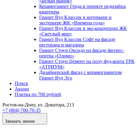
«Белый рынок»
Керамогранит Герда в проекте редизайна
квартиры
Гранит Вуд Классик в интерьере и
экстерьере ЖК «Времена года»
Гранит Вуд Классик в эко-концепции ЖК
«Светлый мир»
Гранит Вуд Классик Софт на фасаде
ресторана и магазина
Гранит Стоун Оксидо на фасаде фитнес-
центра «Олимп»
Гранит Стоун Цемент на полу фуд-корта ТРК
«АТРИУМ»
Дизайнер­ский фасад с керамогранитом
Гранит Вуд Эго
Поиск
Акции
Плитка по 700 рублей
Ростов-на-Дону
, ул. Доватора, 213
+7 (804) 700-70-35
Заказать звонок