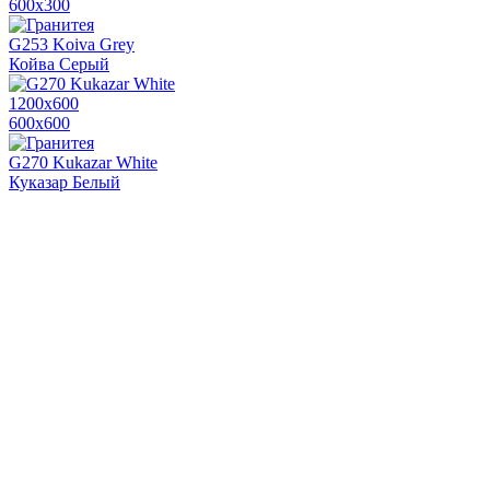
600x300
G253 Koiva Grey
Койва Серый
1200х600
600х600
G270 Kukazar White
Куказар Белый