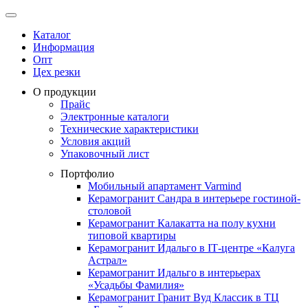
Каталог
Информация
Опт
Цех резки
О продукции
Прайс
Электронные каталоги
Технические характеристики
Условия акций
Упаковочный лист
Портфолио
Мобильный апартамент Varmind
Керамогранит Сандра в интерьере гостиной-
столовой
Керамогранит Калакатта на полу кухни
типовой квартиры
Керамогранит Идальго в IТ-центре «Калуга
Астрал»
Керамогранит Идальго в интерьерах
«Усадьбы Фамилия»
Керамогранит Гранит Вуд Классик в ТЦ