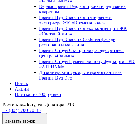
«Белый рынок»
Керамогранит Герда в проекте редизайна
квартиры
Гранит Вуд Классик в интерьере и
экстерьере ЖК «Времена года»
Гранит Вуд Классик в эко-концепции ЖК
«Светлый мир»
Гранит Вуд Классик Софт на фасаде
ресторана и магазина
Гранит Стоун Оксидо на фасаде фитнес-
центра «Олимп»
Гранит Стоун Цемент на полу фуд-корта ТРК
«АТРИУМ»
Дизайнер­ский фасад с керамогранитом
Гранит Вуд Эго
Поиск
Акции
Плитка по 700 рублей
Ростов-на-Дону
, ул. Доватора, 213
+7 (804) 700-70-35
Заказать звонок