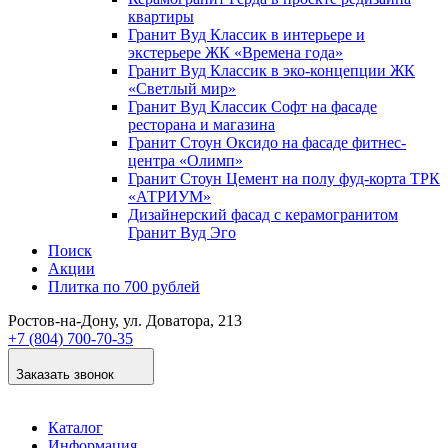
квартиры
Гранит Вуд Классик в интерьере и
экстерьере ЖК «Времена года»
Гранит Вуд Классик в эко-концепции ЖК
«Светлый мир»
Гранит Вуд Классик Софт на фасаде
ресторана и магазина
Гранит Стоун Оксидо на фасаде фитнес-
центра «Олимп»
Гранит Стоун Цемент на полу фуд-корта ТРК
«АТРИУМ»
Дизайнер­ский фасад с керамогранитом
Гранит Вуд Эго
Поиск
Акции
Плитка по 700 рублей
Ростов-на-Дону
, ул. Доватора, 213
+7 (804) 700-70-35
Заказать звонок
Каталог
Информация