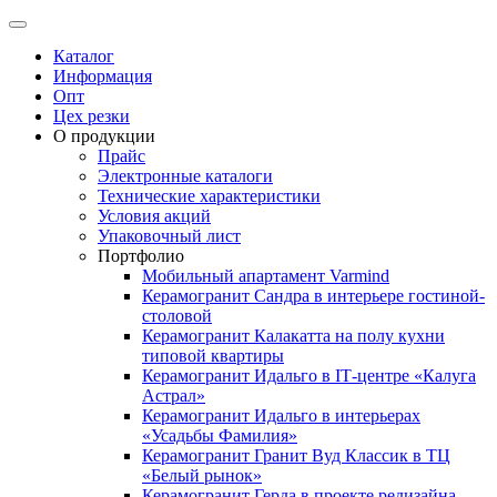
Каталог
Информация
Опт
Цех резки
О продукции
Прайс
Электронные каталоги
Технические характеристики
Условия акций
Упаковочный лист
Портфолио
Мобильный апартамент Varmind
Керамогранит Сандра в интерьере гостиной-
столовой
Керамогранит Калакатта на полу кухни
типовой квартиры
Керамогранит Идальго в IТ-центре «Калуга
Астрал»
Керамогранит Идальго в интерьерах
«Усадьбы Фамилия»
Керамогранит Гранит Вуд Классик в ТЦ
«Белый рынок»
Керамогранит Герда в проекте редизайна