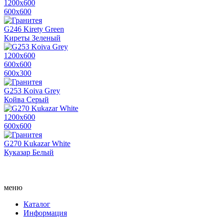
1200х600
600х600
G246 Kirety Green
Киреты Зеленый
1200х600
600х600
600x300
G253 Koiva Grey
Койва Серый
1200х600
600х600
G270 Kukazar White
Куказар Белый
меню
Каталог
Информация