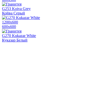
G253 Koiva Grey
Койва Серый
1200х600
600х600
G270 Kukazar White
Куказар Белый