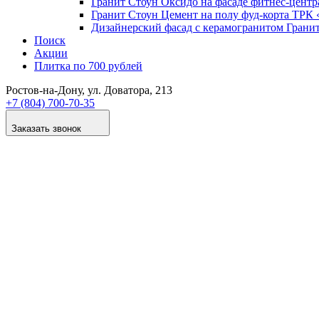
Гранит Стоун Оксидо на фасаде фитнес-цент
Гранит Стоун Цемент на полу фуд-корта ТР
Дизайнер­ский фасад с керамогранитом Грани
Поиск
Акции
Плитка по 700 рублей
Ростов-на-Дону
, ул. Доватора, 213
+7 (804) 700-70-35
Заказать звонок