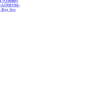
ра «Олимп»
К «АТРИУМ»
т Вуд Эго