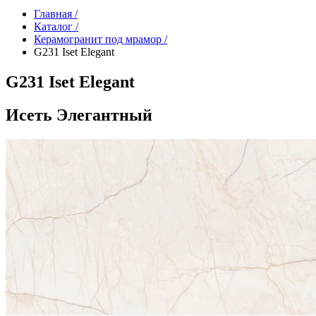
Главная /
Каталог /
Керамогранит под мрамор /
G231 Iset Elegant
G231 Iset Elegant
Исеть Элегантный