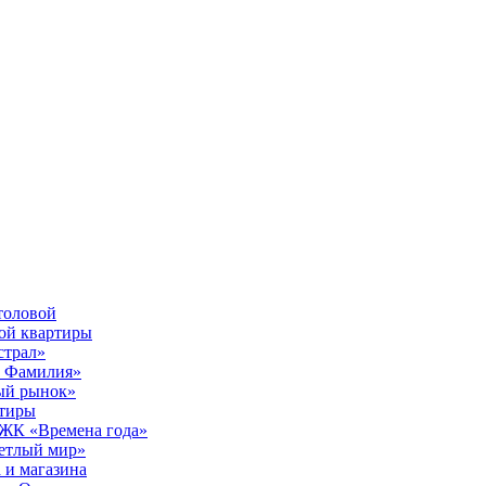
толовой
вой квартиры
страл»
ы Фамилия»
ый рынок»
ртиры
е ЖК «Времена года»
ветлый мир»
 и магазина