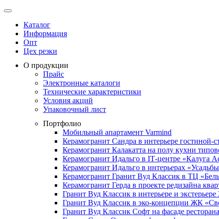
Каталог
Информация
Опт
Цех резки
О продукции
Прайс
Электронные каталоги
Технические характеристики
Условия акций
Упаковочный лист
Портфолио
Мобильный апартамент Varmind
Керамогранит Сандра в интерьере гостиной-с
Керамогранит Калакатта на полу кухни типо
Керамогранит Идальго в IТ-центре «Калуга А
Керамогранит Идальго в интерьерах «Усадьб
Керамогранит Гранит Вуд Классик в ТЦ «Бел
Керамогранит Герда в проекте редизайна ква
Гранит Вуд Классик в интерьере и экстерьер
Гранит Вуд Классик в эко-концепции ЖК «С
Гранит Вуд Классик Софт на фасаде ресторана