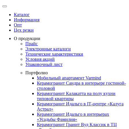
Каталог
Информация
Опт
Цех резки
О продукции
Прайс
Электронные каталоги
Технические характеристики
Условия акций
Упаковочный лист
Портфолио
Мобильный апартамент Varmind
Керамогранит Сандра в интерьере гостиной-
столовой
Керамогранит Калакатта на полу кухни
типовой квартиры
Керамогранит Идальго в IТ-центре «Калуга
Астрал»
Керамогранит Идальго в интерьерах
«Усадьбы Фамилия»
Керамогранит Гранит Вуд Классик в ТЦ