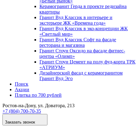
«Белый рынок»
Керамогранит Герда в проекте редизайна
квартиры
Гранит Вуд Классик в интерьере и
экстерьере ЖК «Времена года»
Гранит Вуд Классик в эко-концепции ЖК
«Светлый мир»
Гранит Вуд Классик Софт на фасаде
ресторана и магазина
Гранит Стоун Оксидо на фасаде фитнес-
центра «Олимп»
Гранит Стоун Цемент на полу фуд-корта ТРК
«АТРИУМ»
Дизайнер­ский фасад с керамогранитом
Гранит Вуд Эго
Поиск
Акции
Плитка по 700 рублей
Ростов-на-Дону
, ул. Доватора, 213
+7 (804) 700-70-35
Заказать звонок