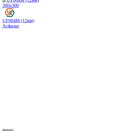
300х300
UF004M (12мм)
Асфальт
меню