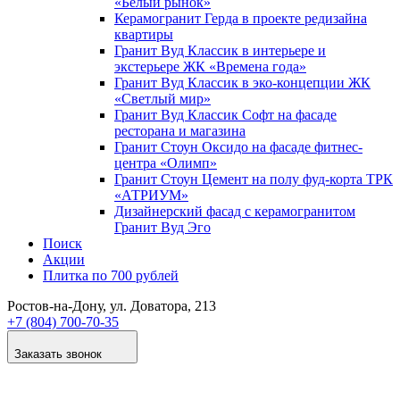
«Белый рынок»
Керамогранит Герда в проекте редизайна
квартиры
Гранит Вуд Классик в интерьере и
экстерьере ЖК «Времена года»
Гранит Вуд Классик в эко-концепции ЖК
«Светлый мир»
Гранит Вуд Классик Софт на фасаде
ресторана и магазина
Гранит Стоун Оксидо на фасаде фитнес-
центра «Олимп»
Гранит Стоун Цемент на полу фуд-корта ТРК
«АТРИУМ»
Дизайнер­ский фасад с керамогранитом
Гранит Вуд Эго
Поиск
Акции
Плитка по 700 рублей
Ростов-на-Дону
, ул. Доватора, 213
+7 (804) 700-70-35
Заказать звонок