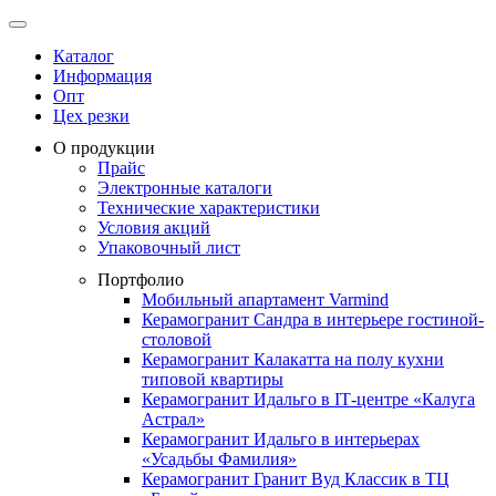
Каталог
Информация
Опт
Цех резки
О продукции
Прайс
Электронные каталоги
Технические характеристики
Условия акций
Упаковочный лист
Портфолио
Мобильный апартамент Varmind
Керамогранит Сандра в интерьере гостиной-
столовой
Керамогранит Калакатта на полу кухни
типовой квартиры
Керамогранит Идальго в IТ-центре «Калуга
Астрал»
Керамогранит Идальго в интерьерах
«Усадьбы Фамилия»
Керамогранит Гранит Вуд Классик в ТЦ