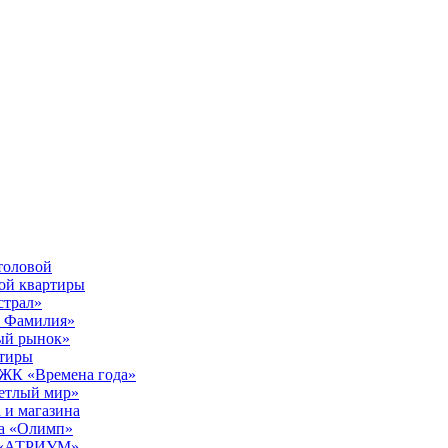
толовой
вой квартиры
страл»
ы Фамилия»
ый рынок»
ртиры
е ЖК «Времена года»
ветлый мир»
 и магазина
ра «Олимп»
К «АТРИУМ»