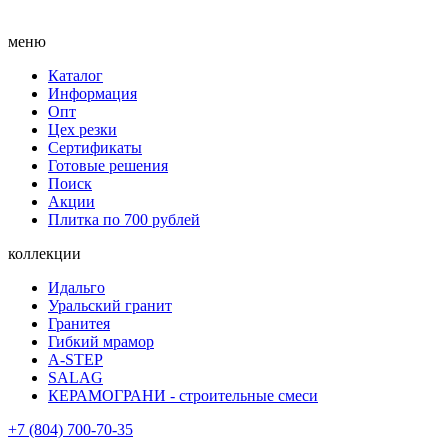
меню
Каталог
Информация
Опт
Цех резки
Сертификаты
Готовые решения
Поиск
Акции
Плитка по 700 рублей
коллекции
Идальго
Уральский гранит
Гранитея
Гибкий мрамор
A-STEP
SALAG
КЕРАМОГРАНИ - строительные смеси
+7 (804) 700-70-35