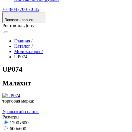
+7 (804) 700-70-35
Заказать звонок
Ростов-на-Дону
Главная /
Каталог /
Моноколоры /
UP074
UP074
Малахит
торговая марка:
Уральский гранит
Размеры:
1200х600
600х600