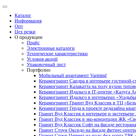
Каталог
Информация
Опт
Цех резки
О продукции
Прайс
Электронные каталоги
Технические характеристики
Условия акций
Упаковочный лист
Портфолио
Мобильный апартамент Varmind
Керамогранит Сандра в интерьере гостиной-с
Керамогранит Калакатта на полу кухни типо
Керамогранит Идальго в IТ-центре «Калуга А
Керамогранит Идальго в интерьерах «Усадьб
Керамогранит Гранит Вуд Классик в ТЦ «Бел
Керамогранит Герда в проекте редизайна ква
Гранит Вуд Классик в интерьере и экстерьер
Гранит Вуд Классик в эко-концепции ЖК «С
Гранит Вуд Классик Софт на фасаде ресторана
Гранит Стоун Оксидо на фасаде фитнес-цент
Гранит Стоун Цемент на полу фуд-корта ТР