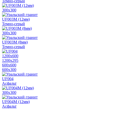
Темно-серый
300х300
UF003M (12мм)
Темно-серый
300х300
UF003M (8мм)
Темно-серый
1200х600
1200х295
600х600
600х300
UF004
Асфальт
300х300
UF004M (12мм)
Асфальт