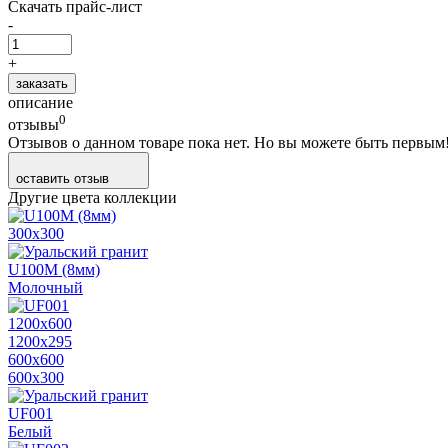
Скачать прайс-лист
-
+
заказать
описание
0
отзывы
Отзывов о данном товаре пока нет. Но вы можете быть первым
оставить отзыв
Другие цвета коллекции
300х300
U100M (8мм)
Молочный
1200х600
1200х295
600х600
600х300
UF001
Белый