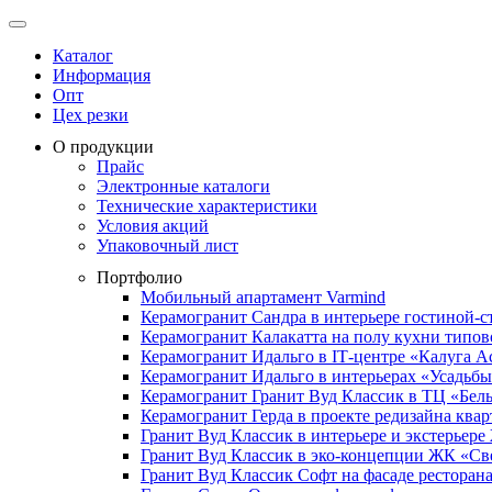
Каталог
Информация
Опт
Цех резки
О продукции
Прайс
Электронные каталоги
Технические характеристики
Условия акций
Упаковочный лист
Портфолио
Мобильный апартамент Varmind
Керамогранит Сандра в интерьере гостиной-с
Керамогранит Калакатта на полу кухни типо
Керамогранит Идальго в IТ-центре «Калуга А
Керамогранит Идальго в интерьерах «Усадьб
Керамогранит Гранит Вуд Классик в ТЦ «Бел
Керамогранит Герда в проекте редизайна ква
Гранит Вуд Классик в интерьере и экстерьер
Гранит Вуд Классик в эко-концепции ЖК «С
Гранит Вуд Классик Софт на фасаде ресторана