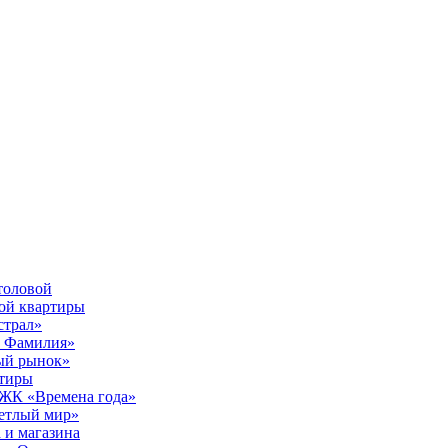
толовой
вой квартиры
страл»
ы Фамилия»
ый рынок»
ртиры
е ЖК «Времена года»
ветлый мир»
 и магазина