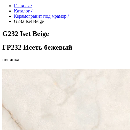
Главная /
Каталог /
Керамогранит под мрамор /
G232 Iset Beige
G232 Iset Beige
ГР232 Исеть бежевый
новинка