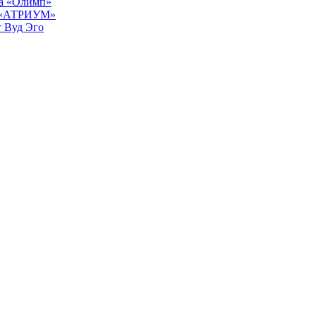
ра «Олимп»
К «АТРИУМ»
т Вуд Эго