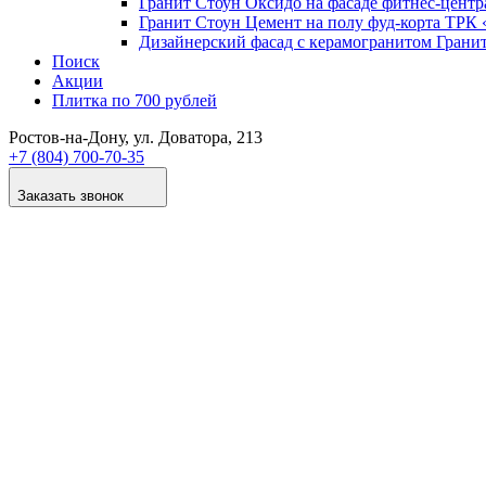
Гранит Стоун Оксидо на фасаде фитнес-цент
Гранит Стоун Цемент на полу фуд-корта ТР
Дизайнер­ский фасад с керамогранитом Грани
Поиск
Акции
Плитка по 700 рублей
Ростов-на-Дону
, ул. Доватора, 213
+7 (804) 700-70-35
Заказать звонок