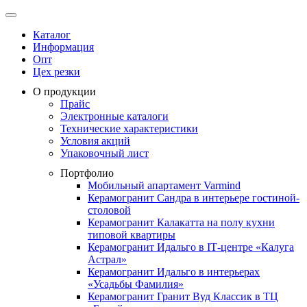
Каталог
Информация
Опт
Цех резки
О продукции
Прайс
Электронные каталоги
Технические характеристики
Условия акций
Упаковочный лист
Портфолио
Мобильный апартамент Varmind
Керамогранит Сандра в интерьере гостиной-
столовой
Керамогранит Калакатта на полу кухни
типовой квартиры
Керамогранит Идальго в IТ-центре «Калуга
Астрал»
Керамогранит Идальго в интерьерах
«Усадьбы Фамилия»
Керамогранит Гранит Вуд Классик в ТЦ