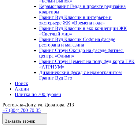
«Белый рынок»
Керамогранит Герда в проекте редизайна
квартиры
Гранит Вуд Классик в интерьере и
экстерьере ЖК «Времена года»
Гранит Вуд Классик в эко-концепции ЖК
«Светлый мир»
Гранит Вуд Классик Софт на фасаде
ресторана и магазина
Гранит Стоун Оксидо на фасаде фитнес-
центра «Олимп»
Гранит Стоун Цемент на полу фуд-корта ТРК
«АТРИУМ»
Дизайнер­ский фасад с керамогранитом
Гранит Вуд Эго
Поиск
Акции
Плитка по 700 рублей
Ростов-на-Дону
, ул. Доватора, 213
+7 (804) 700-70-35
Заказать звонок