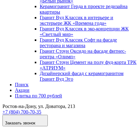
«Белый рынок»
Керамогранит Герда в проекте редизайна
квартиры
Гранит Вуд Классик в интерьере и
экстерьере ЖК «Времена года»
Гранит Вуд Классик в эко-концепции ЖК
«Светлый мир»
Гранит Вуд Классик Софт на фасаде
ресторана и магазина
Гранит Стоун Оксидо на фасаде фитнес-
центра «Олимп»
Гранит Стоун Цемент на полу фуд-корта ТРК
«АТРИУМ»
Дизайнер­ский фасад с керамогранитом
Гранит Вуд Эго
Поиск
Акции
Плитка по 700 рублей
Ростов-на-Дону
, ул. Доватора, 213
+7 (804) 700-70-35
Заказать звонок