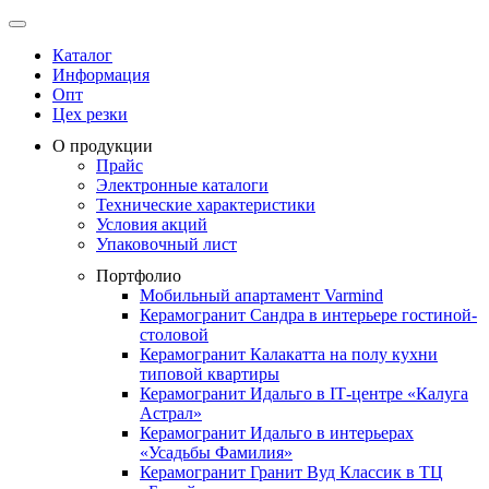
Каталог
Информация
Опт
Цех резки
О продукции
Прайс
Электронные каталоги
Технические характеристики
Условия акций
Упаковочный лист
Портфолио
Мобильный апартамент Varmind
Керамогранит Сандра в интерьере гостиной-
столовой
Керамогранит Калакатта на полу кухни
типовой квартиры
Керамогранит Идальго в IТ-центре «Калуга
Астрал»
Керамогранит Идальго в интерьерах
«Усадьбы Фамилия»
Керамогранит Гранит Вуд Классик в ТЦ