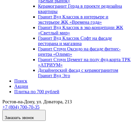
«Белый рынок»
Керамогранит Герда в проекте редизайна
квартиры
Гранит Вуд Классик в интерьере и
экстерьере ЖК «Времена года»
Гранит Вуд Классик в эко-концепции ЖК
«Светлый мир»
Гранит Вуд Классик Софт на фасаде
ресторана и магазина
Гранит Стоун Оксидо на фасаде фитнес-
центра «Олимп»
Гранит Стоун Цемент на полу фуд-корта ТРК
«АТРИУМ»
Дизайнер­ский фасад с керамогранитом
Гранит Вуд Эго
Поиск
Акции
Плитка по 700 рублей
Ростов-на-Дону
, ул. Доватора, 213
+7 (804) 700-70-35
Заказать звонок