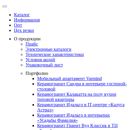
Каталог
Информация
Опт
Цех резки
О продукции
Прайс
Электронные каталоги
Технические характеристики
Условия акций
Упаковочный лист
Портфолио
Мобильный апартамент Varmind
Керамогранит Сандра в интерьере гостиной-
столовой
Керамогранит Калакатта на полу кухни
типовой квартиры
Керамогранит Идальго в IТ-центре «Калуга
Астрал»
Керамогранит Идальго в интерьерах
«Усадьбы Фамилия»
Керамогранит Гранит Вуд Классик в ТЦ