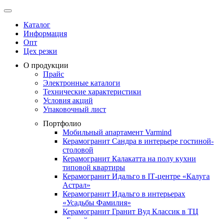
Каталог
Информация
Опт
Цех резки
О продукции
Прайс
Электронные каталоги
Технические характеристики
Условия акций
Упаковочный лист
Портфолио
Мобильный апартамент Varmind
Керамогранит Сандра в интерьере гостиной-
столовой
Керамогранит Калакатта на полу кухни
типовой квартиры
Керамогранит Идальго в IТ-центре «Калуга
Астрал»
Керамогранит Идальго в интерьерах
«Усадьбы Фамилия»
Керамогранит Гранит Вуд Классик в ТЦ