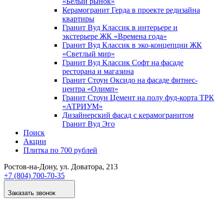
«Белый рынок»
Керамогранит Герда в проекте редизайна
квартиры
Гранит Вуд Классик в интерьере и
экстерьере ЖК «Времена года»
Гранит Вуд Классик в эко-концепции ЖК
«Светлый мир»
Гранит Вуд Классик Софт на фасаде
ресторана и магазина
Гранит Стоун Оксидо на фасаде фитнес-
центра «Олимп»
Гранит Стоун Цемент на полу фуд-корта ТРК
«АТРИУМ»
Дизайнер­ский фасад с керамогранитом
Гранит Вуд Эго
Поиск
Акции
Плитка по 700 рублей
Ростов-на-Дону
, ул. Доватора, 213
+7 (804) 700-70-35
Заказать звонок