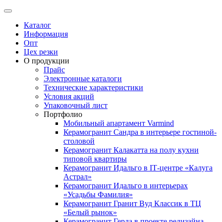
Каталог
Информация
Опт
Цех резки
О продукции
Прайс
Электронные каталоги
Технические характеристики
Условия акций
Упаковочный лист
Портфолио
Мобильный апартамент Varmind
Керамогранит Сандра в интерьере гостиной-
столовой
Керамогранит Калакатта на полу кухни
типовой квартиры
Керамогранит Идальго в IТ-центре «Калуга
Астрал»
Керамогранит Идальго в интерьерах
«Усадьбы Фамилия»
Керамогранит Гранит Вуд Классик в ТЦ
«Белый рынок»
Керамогранит Герда в проекте редизайна