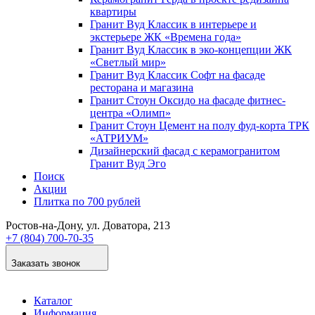
квартиры
Гранит Вуд Классик в интерьере и
экстерьере ЖК «Времена года»
Гранит Вуд Классик в эко-концепции ЖК
«Светлый мир»
Гранит Вуд Классик Софт на фасаде
ресторана и магазина
Гранит Стоун Оксидо на фасаде фитнес-
центра «Олимп»
Гранит Стоун Цемент на полу фуд-корта ТРК
«АТРИУМ»
Дизайнер­ский фасад с керамогранитом
Гранит Вуд Эго
Поиск
Акции
Плитка по 700 рублей
Ростов-на-Дону
, ул. Доватора, 213
+7 (804) 700-70-35
Заказать звонок
Каталог
Информация